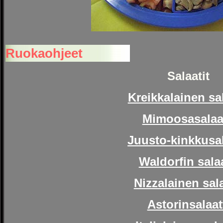
Ruokaohjeet
Salaatit
Kreikkalainen sal
Mimoosasalaat
Juusto-kinkkusal
Waldorfin salaa
Nizzalainen sala
Astorinsalaat