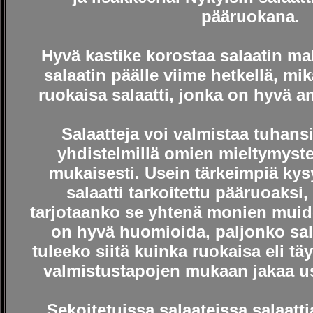
pääruokana.
Hyvä kastike korostaa salaatin ma
salaatin päälle viime hetkellä, mik
ruokaisa salaatti, jonka on hyvä a
Salaatteja voi valmistaa tuhansil
yhdistelmillä omien mieltymyste
mukaisesti. Usein tärkeimpiä ky
salaatti tarkoitettu pääruoaksi,
tarjotaanko se yhtenä monien muide
on hyvä huomioida, paljonko sala
tuleeko siitä kuinka ruokaisa eli täy
valmistustapojen mukaan jakaa use
Sekoitetuissa
salaateissa salaatti