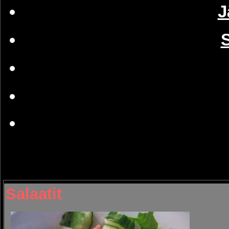
J
S
Salaatit