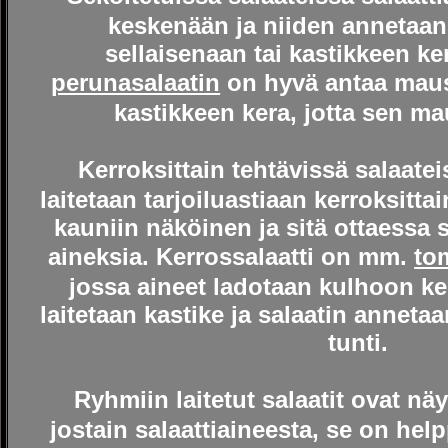
keskenään ja niiden annetaa
sellaisenaan tai kastikkeen ke
perunasalaatin
on hyvä antaa mau
kastikkeen kera, jotta sen mau
Kerroksittain
tehtävissä salaatei
laitetaan tarjoiluastiaan kerroksittai
kauniin näköinen ja sitä ottaessa 
aineksia. Kerrossalaatti on mm.
tom
jossa aineet ladotaan kulhoon ker
laitetaan kastike ja salaatin anne
tunti.
Ryhmiin laitetut salaatit
ovat näyt
jostain salaattiaineesta, se on help