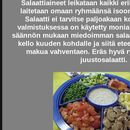
Salaattiaineet leikataan kaikki er
laitetaan omaan ryhmäänsä isoon
Salaatti ei tarvitse paljoakaan k
valmistuksessa on käytetty monia 
säännön mukaan miedoimman salaatt
kello kuuden kohdalle ja siitä ete
makua vahventaen. Eräs hyvä r
juustosalaatti.