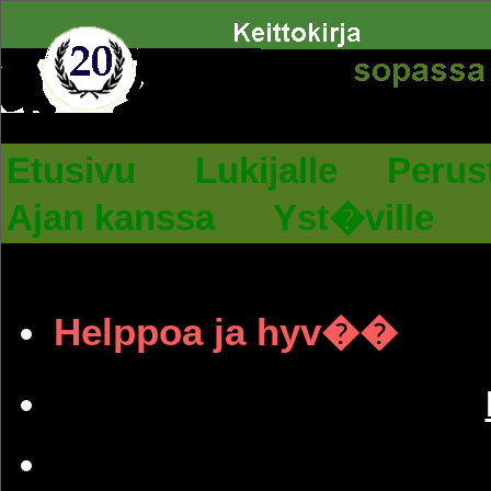
Etusivu
|
Lukijalle
|
Perus
Ajan kanssa
|
Yst�ville
Helppoa ja hyv��