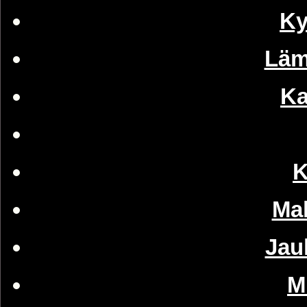
Ky
Läm
Ka
K
Mak
Jau
M