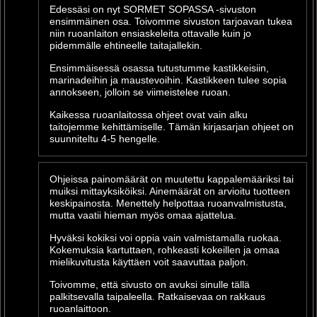
Edessäsi on nyt SORMET SOPASSA -sivuston
ensimmäinen osa. Toivomme sivuston tarjoavan tukea
niin ruoanlaiton ensiaskeleita ottavalle kuin jo
pidemmälle ehtineelle taitajallekin.
Ensimmäisessä osassa tutustumme kastikkeisiin,
marinadeihin ja maustevoihin. Kastikkeen tulee sopia
annokseen, jolloin se viimeistelee ruoan.
Kaikessa ruoanlaitossa ohjeet ovat vain alku
taitojemme kehittämiselle. Tämän kirjasarjan ohjeet on
suunniteltu 4-5 hengelle.
Ohjeissa painomäärät on muutettu kappalemääriksi tai
muiksi mittayksiköiksi. Ainemäärät on arvioitu tuotteen
keskipainosta. Menettely helpottaa ruoanvalmistusta,
mutta vaatii hieman myös omaa ajattelua.
Hyväksi kokiksi voi oppia vain valmistamalla ruokaa.
Kokemuksia kartuttaen, rohkeasti kokeillen ja omaa
mielikuvitusta käyttäen voit saavuttaa paljon.
Toivomme, että sivusto on avuksi sinulle tällä
palkitsevalla taipaleella. Ratkaisevaa on rakkaus
ruoanlaittoon.