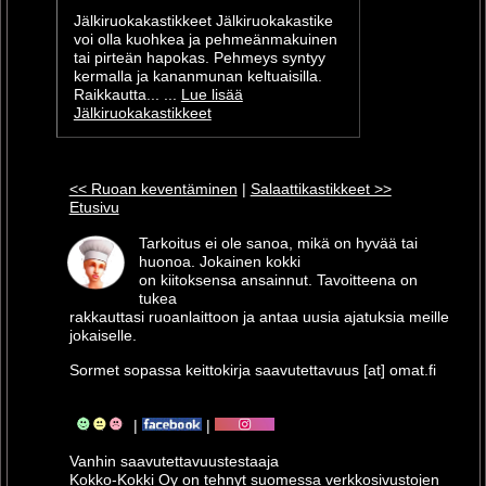
Jälkiruokakastikkeet Jälkiruokakastike
voi olla kuohkea ja pehmeänmakuinen
tai pirteän hapokas. Pehmeys syntyy
kermalla ja kananmunan keltuaisilla.
Raikkautta... ...
Lue lisää
Jälkiruokakastikkeet
<< Ruoan keventäminen
|
Salaattikastikkeet >>
Etusivu
Tarkoitus ei ole sanoa, mikä on hyvää tai
huonoa. Jokainen kokki
on kiitoksensa ansainnut. Tavoitteena on
tukea
rakkauttasi ruoanlaittoon ja antaa uusia ajatuksia meille
jokaiselle.
Sormet sopassa keittokirja saavutettavuus [at] omat.fi
|
|
Vanhin saavutettavuus­testaaja
Kokko-Kokki Oy on tehnyt suomessa verkkosivustojen